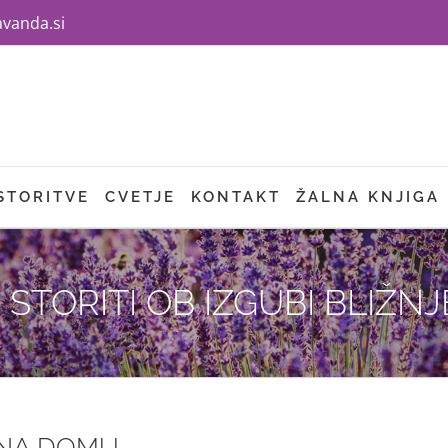
avanda.si
STORITVE
CVETJE
KONTAKT
ŽALNA KNJIGA
 STORITI OB IZGUBI BLIŽN
 NA DOMU