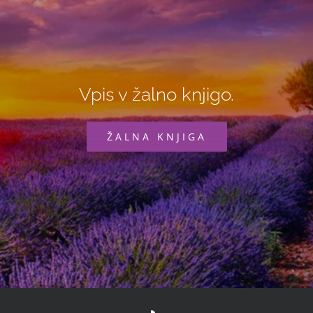
Vpis v žalno knjigo.
ŽALNA KNJIGA