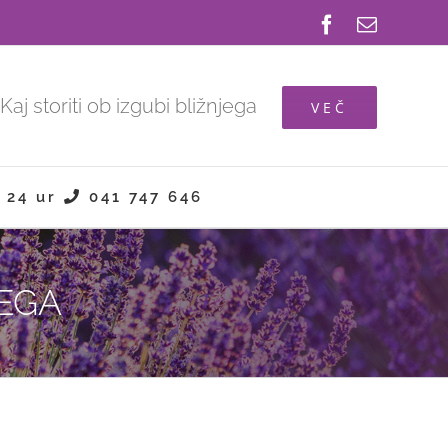
Facebook
Email
Kaj storiti ob izgubi bližnjega
VEČ
24 ur
041 747 646
JEGA